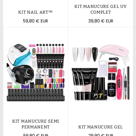
KIT MANUCURE GEL UV
KIT NAIL ART™
COMPLET
Prix
Prix
59,80 € EUR
39,80 € EUR
régulier
régulier
KIT MANUCURE SEMI
PERMANENT
KIT MANUCURE GEL
Prix
Prix
59,80 € EUR
29,90 € EUR