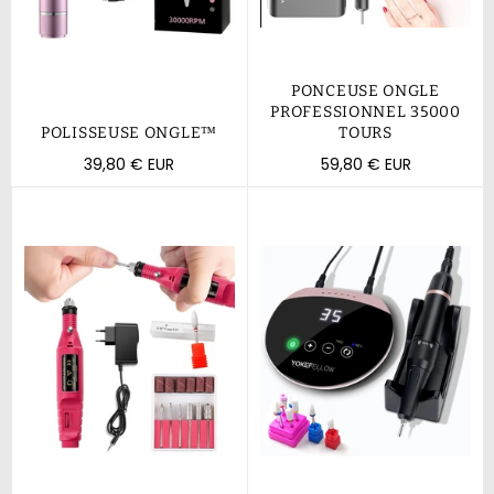
PONCEUSE ONGLE
PROFESSIONNEL 35000
POLISSEUSE ONGLE™
TOURS
Prix
Prix
39,80 € EUR
59,80 € EUR
régulier
régulier