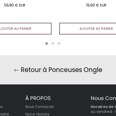
Prix
Prix
59,80 € EUR
19,90 € EUR
régulier
régulier
JOUTER AU PANIER
AJOUTER AU PANIER
Retour à Ponceuses Ongle
À PROPOS
Nous Con
ns
Nous Contacter
Horaires de 
au vendredi :
ialité
Notre Histoire