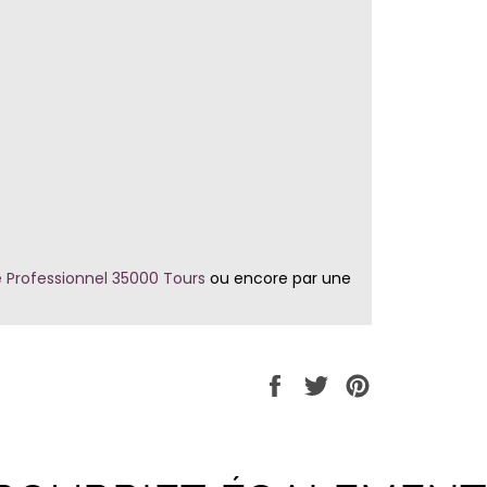
 Professionnel 35000 Tours
ou encore par une
Partager
Tweeter
Épingler
sur
sur
sur
Facebook
Twitter
Pinterest