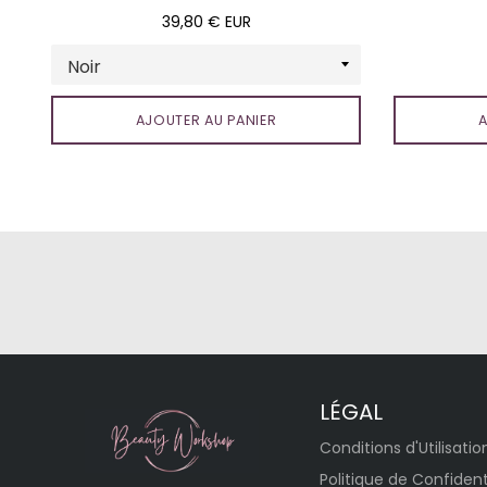
Prix
39,80 € EUR
régulier
AJOUTER AU PANIER
A
LÉGAL
Conditions d'Utilisatio
Politique de Confident