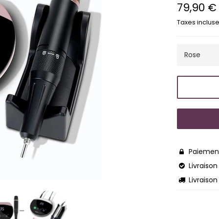
79,90 €
Prix
régulier
Taxes incluse
Paiement

Livraison 

Livraison
