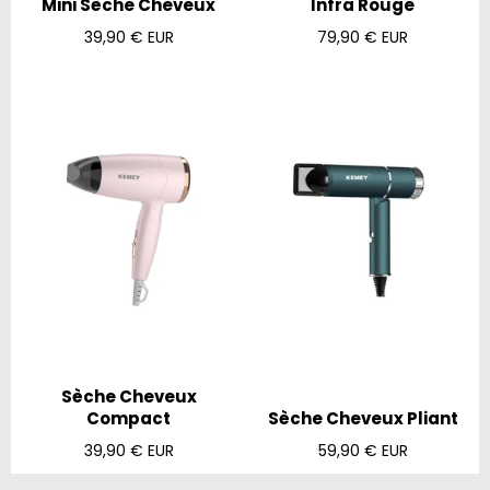
Mini Sèche Cheveux
Infra Rouge
Prix
Prix
39,90 € EUR
79,90 € EUR
régulier
régulier
Sèche Cheveux
Compact
Sèche Cheveux Pliant
Prix
Prix
39,90 € EUR
59,90 € EUR
régulier
régulier