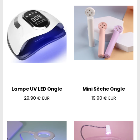
Lampe UV LED Ongle
Mini Sèche Ongle
Prix
Prix
29,90 € EUR
19,90 € EUR
régulier
régulier