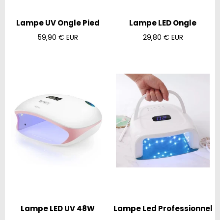
Lampe UV Ongle Pied
Lampe LED Ongle
Prix
Prix
59,90 € EUR
29,80 € EUR
régulier
régulier
Lampe LED UV 48W
Lampe Led Professionnel