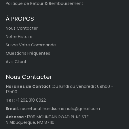
man
Politique de Retour & Remboursement
ent
?
À PROPOS
La puissance d'une lampe
pour vernis semi-permanent,
Nous Contacter
qu'il s'agisse d'une lampe UV
ou d'une lampe LED, peut
Notre Histoire
varier en fonction de la
Suivre Votre Commande
marque et du modèle de la
lampe. Cependant, il y a
Questions Fréquentes
quelques généralités à
Avis Client
prendre en compte :
Lampes LED :
Les lampes
Nous Contacter
LED pour vernis semi-
permanent ont
Horaires de Contact :
Du lundi au vendredi : 09h00 -
généralement une
17h00
puissance de sortie de 6 à
Tel :
+1 202 318 0022
48 watts, bien que la
plupart se situent autour
Email:
secretariat.handsome.nails@gmail.com
de 12 à 24 watts. Ces
Adresse :
1209 MOUNTAIN ROAD PL NE STE
lampes sont conçues pour
N Albuquerque, NM 87110
durcir rapidement les
vernis à ongles en gel en