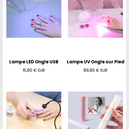
Lampe LED Ongle USB
Lampe UV Ongle sur Pied
Prix
Prix
15,80 € EUR
89,80 € EUR
régulier
régulier