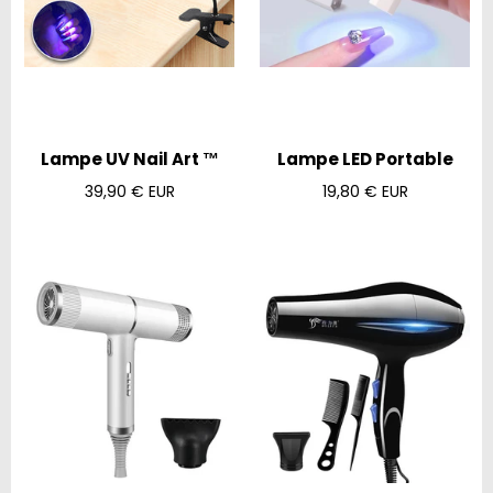
Lampe UV Nail Art ™
Lampe LED Portable
Prix
Prix
39,90 € EUR
19,80 € EUR
régulier
régulier