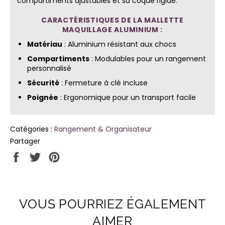
compartiments ajustables et sa coque rigide.
CARACTÉRISTIQUES DE LA MALLETTE
MAQUILLAGE ALUMINIUM
:
Matériau
: Aluminium résistant aux chocs
Compartiments
: Modulables pour un rangement
personnalisé
Sécurité
: Fermeture à clé incluse
Poignée
: Ergonomique pour un transport facile
Catégories :
Rangement & Organisateur
Partager
Partager
Tweeter
Épingler
sur
sur
sur
Facebook
Twitter
Pinterest
VOUS POURRIEZ ÉGALEMENT
AIMER