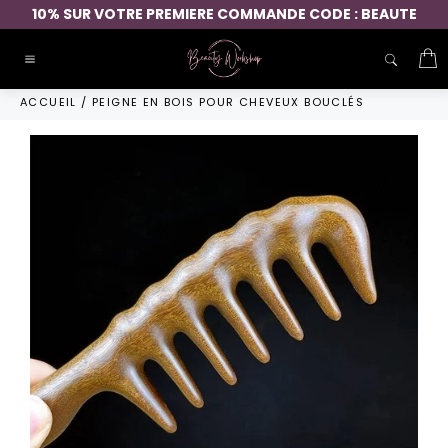
Passer
10% SUR VOTRE PREMIERE COMMANDE CODE : BEAUTE
au
contenu
P
Navigation
ACCUEIL
/
PEIGNE EN BOIS POUR CHEVEUX BOUCLÉS