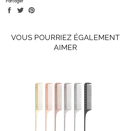
Partager
Partager
Tweeter
Épingler
sur
sur
sur
Facebook
Twitter
Pinterest
VOUS POURRIEZ ÉGALEMENT
AIMER