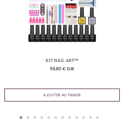
KIT NAIL ART™
Prix
59,80 € EUR
régulier
AJOUTER AU PANIER