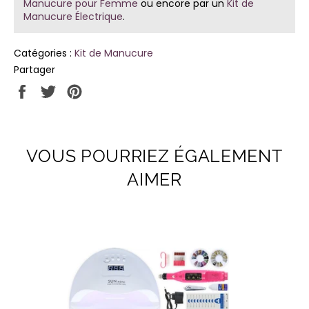
Manucure pour Femme
ou encore par un
Kit de
Manucure Électrique
.
Catégories :
Kit de Manucure
Partager
Partager
Tweeter
Épingler
sur
sur
sur
Facebook
Twitter
Pinterest
VOUS POURRIEZ ÉGALEMENT
AIMER