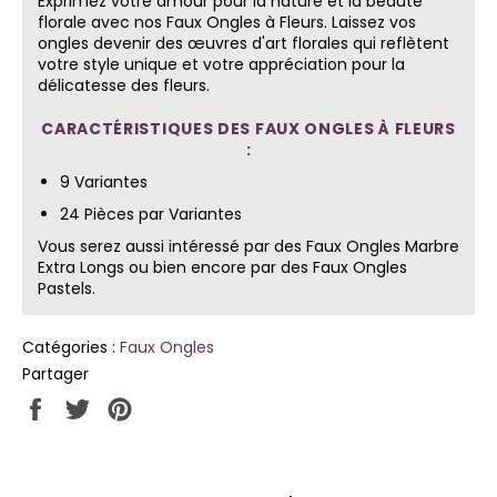
Exprimez votre amour pour la nature et la beauté
florale avec nos Faux Ongles à Fleurs. Laissez vos
ongles devenir des œuvres d'art florales qui reflètent
votre style unique et votre appréciation pour la
délicatesse des fleurs.
CARACTÉRISTIQUES DES FAUX ONGLES À FLEURS
:
9 Variantes
24 Pièces par Variantes
Vous serez aussi intéressé par des
Faux Ongles Marbre
Extra Longs
ou bien encore par des
Faux Ongles
Pastels
.
Catégories :
Faux Ongles
Partager
Partager
Tweeter
Épingler
sur
sur
sur
Facebook
Twitter
Pinterest