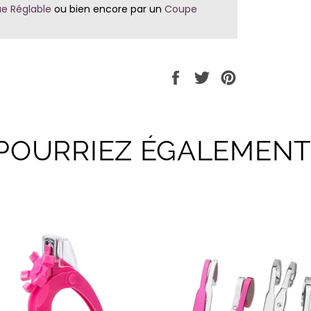
e Réglable
ou bien encore par un
Coupe
Partager
Tweeter
Épingler
sur
sur
sur
Facebook
Twitter
Pinterest
POURRIEZ ÉGALEMENT