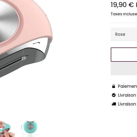
19,90 €
Prix
régulier
Taxes incluse
Paiement

Livraison 

Livraison
