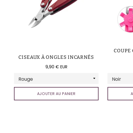
COUPE 
CISEAUX À ONGLES INCARNÉS
Prix
9,90 € EUR
régulier
AJOUTER AU PANIER
A