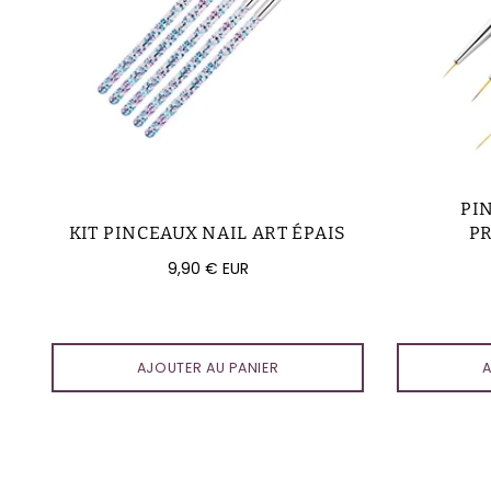
PI
KIT PINCEAUX NAIL ART ÉPAIS
P
Prix
9,90 € EUR
régulier
AJOUTER AU PANIER
A