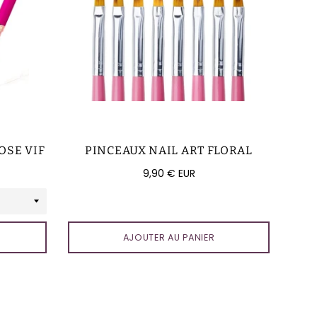
EN
ROSE VIF
PINCEAUX NAIL ART FLORAL
Prix
9,90 € EUR
régulier
AJOUTER AU PANIER