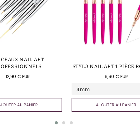
NCEAUX NAIL ART
ROFESSIONNELS
STYLO NAIL ART 1 PIÈCE 
Prix
Prix
12,90 € EUR
6,90 € EUR
régulier
régulier
JOUTER AU PANIER
AJOUTER AU PANIER