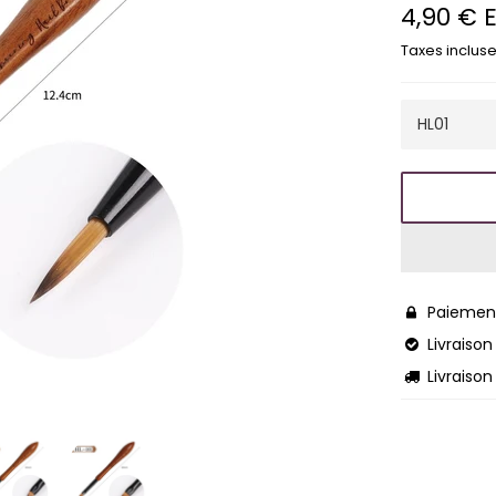
4,90 € 
Prix
régulier
Taxes incluse
Paiement

Livraison 

Livraison
