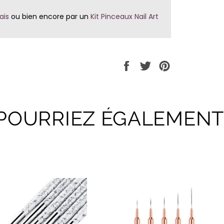
ais
ou bien encore par un
Kit Pinceaux Nail Art
Partager
Tweeter
Épingler
sur
sur
sur
Facebook
Twitter
Pinterest
POURRIEZ ÉGALEMENT