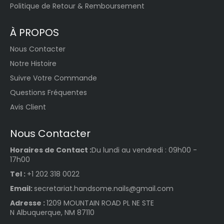
man
Politique de Retour & Remboursement
ent
?
À PROPOS
La puissance d'une lampe
pour vernis semi-permanent,
Nous Contacter
qu'il s'agisse d'une lampe UV
ou d'une lampe LED, peut
Notre Histoire
varier en fonction de la
Suivre Votre Commande
marque et du modèle de la
lampe. Cependant, il y a
Questions Fréquentes
quelques généralités à
Avis Client
prendre en compte :
Lampes LED :
Les lampes
Nous Contacter
LED pour vernis semi-
permanent ont
Horaires de Contact :
Du lundi au vendredi : 09h00 -
généralement une
17h00
puissance de sortie de 6 à
Tel :
+1 202 318 0022
48 watts, bien que la
plupart se situent autour
Email:
secretariat.handsome.nails@gmail.com
de 12 à 24 watts. Ces
Adresse :
1209 MOUNTAIN ROAD PL NE STE
lampes sont conçues pour
N Albuquerque, NM 87110
durcir rapidement les
vernis à ongles en gel en