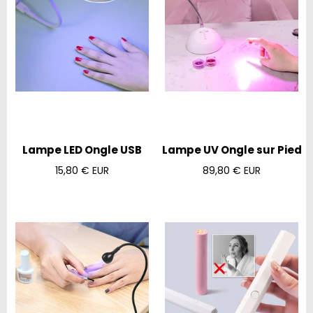
Lampe LED Ongle USB
Lampe UV Ongle sur Pied
Prix
Prix
15,80 € EUR
89,80 € EUR
régulier
régulier