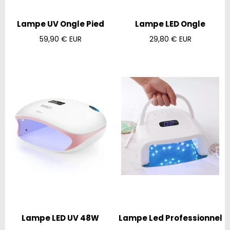
Lampe UV Ongle Pied
Lampe LED Ongle
Prix
Prix
59,90 € EUR
29,80 € EUR
régulier
régulier
Lampe LED UV 48W
Lampe Led Professionnel