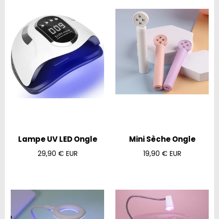
Lampe UV LED Ongle
Mini Sèche Ongle
Prix
Prix
29,90 € EUR
19,90 € EUR
régulier
régulier