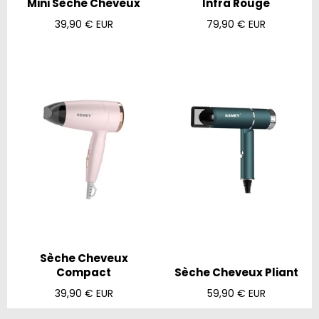
Mini Sèche Cheveux
Infra Rouge
Prix
Prix
39,90 € EUR
79,90 € EUR
régulier
régulier
Sèche Cheveux
Compact
Sèche Cheveux Pliant
Prix
Prix
39,90 € EUR
59,90 € EUR
régulier
régulier