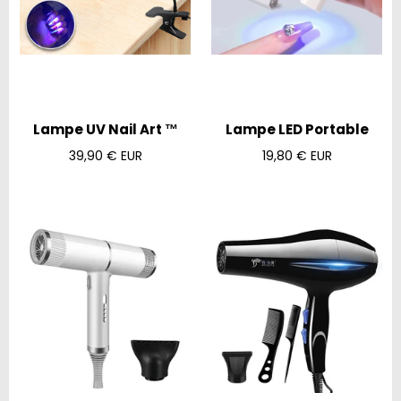
Lampe UV Nail Art ™
Lampe LED Portable
Prix
Prix
39,90 € EUR
19,80 € EUR
régulier
régulier