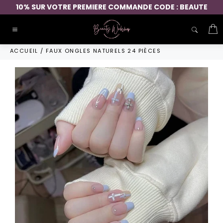
Passer
10% SUR VOTRE PREMIERE COMMANDE CODE : BEAUTE
au
contenu
P
Navigation
ACCUEIL
/
FAUX ONGLES NATURELS 24 PIÈCES