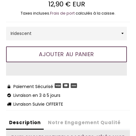
12,90 € EUR
Prix
régulier
Taxes incluses.
Frais de port
calculés à la caisse.
AJOUTER AU PANIER
Paiement Sécurisé

Livraison en 3 à 5 jours

Livraison Suivie OFFERTE

Description
Notre Engagement Qualité