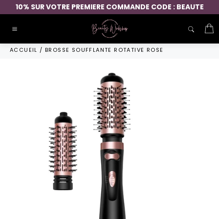
Passer
10% SUR VOTRE PREMIERE COMMANDE CODE : BEAUTE
au
contenu
P
Navigation
ACCUEIL
/
BROSSE SOUFFLANTE ROTATIVE ROSE