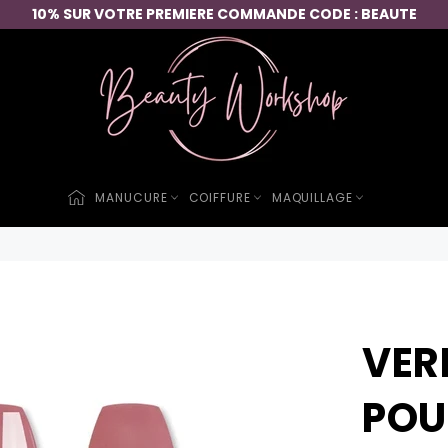
10% SUR VOTRE PREMIERE COMMANDE CODE : BEAUTE
MANUCURE
COIFFURE
MAQUILLAGE
VER
POU