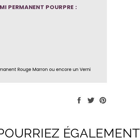
EMI PERMANENT POURPRE :
rmanent Rouge Marron
ou encore un
Verni
Partager
Tweeter
Épingler
sur
sur
sur
Facebook
Twitter
Pinterest
POURRIEZ ÉGALEMENT