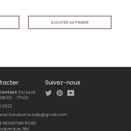
régulier
AJOUTER AU PANIER
tacter
Suivez-nous
Twitter
Pinterest
YouTube
Contact :
Du lundi
 09h00 - 17h00
8 0022
ariat.handsome.nails@gmail.com
9 MOUNTAIN ROAD
lbuquerque, NM