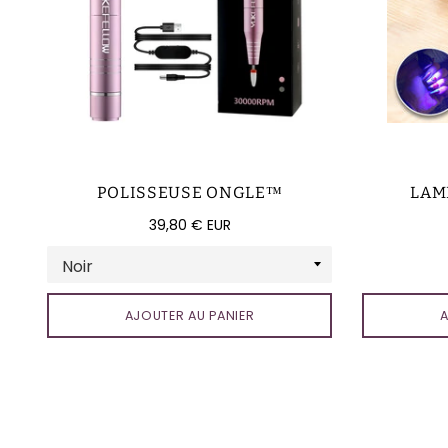
POLISSEUSE ONGLE™
LAM
Prix
39,80 € EUR
régulier
AJOUTER AU PANIER
A