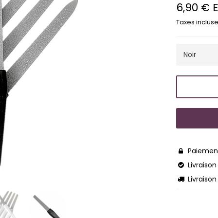
6,90 € 
Prix
régulier
Taxes incluse
Paiement

Livraison 

Livraison
