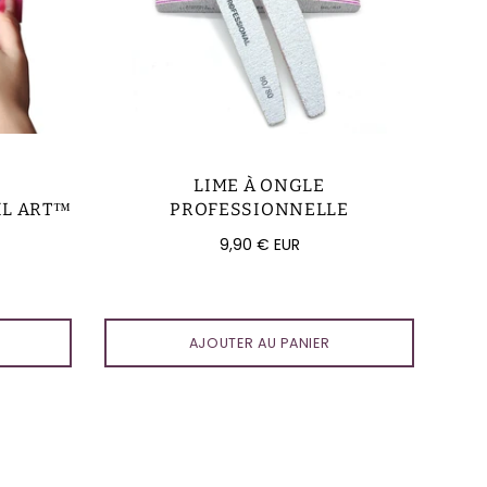
LIME À ONGLE
IL ART™
PROFESSIONNELLE
Prix
9,90 € EUR
régulier
AJOUTER AU PANIER