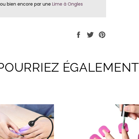
ou bien encore par une
Lime à Ongles
Partager
Tweeter
Épingler
sur
sur
sur
Facebook
Twitter
Pinterest
POURRIEZ ÉGALEMENT